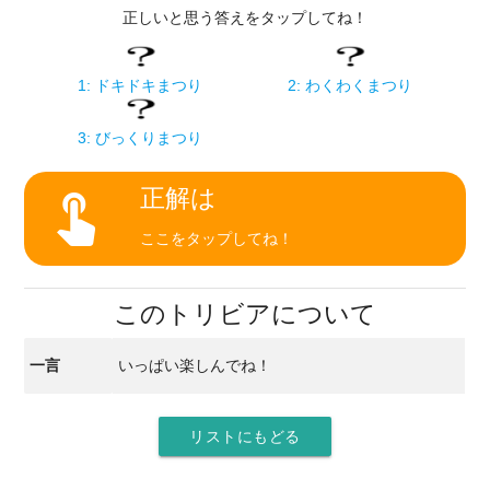
正しいと思う答えをタップしてね！
1: ドキドキまつり
2: わくわくまつり
3: びっくりまつり
正解は
touch_app
ここをタップしてね！
このトリビアについて
一言
いっぱい楽しんでね！
リストにもどる